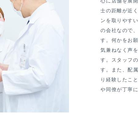
心に店舗を展
士の距離が近
ンを取りやす
の会社なので
す。何かをお
気兼ねなく声
す。スタッフ
す。また、配
り経験したこ
や同僚が丁寧