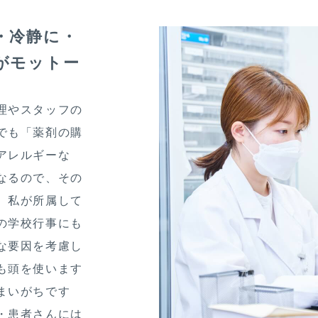
・冷静に・
がモットー
理やスタッフの
でも「薬剤の購
アレルギーな
なるので、その
。私が所属して
の学校行事にも
な要因を考慮し
も頭を使います
まいがちです
・患者さんには