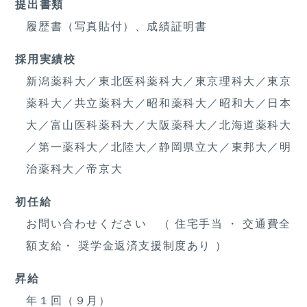
提出書類
履歴書（写真貼付）、成績証明書
採用実績校
新潟薬科大／東北医科薬科大／東京理科大／東京
薬科大／共立薬科大／昭和薬科大／昭和大／日本
大／富山医科薬科大／大阪薬科大／北海道薬科大
／第一薬科大／北陸大／静岡県立大／東邦大／明
治薬科大／帝京大
初任給
お問い合わせください （ 住宅手当 ・ 交通費全
額支給・ 奨学金返済支援制度あり ）
昇給
年１回（９月）