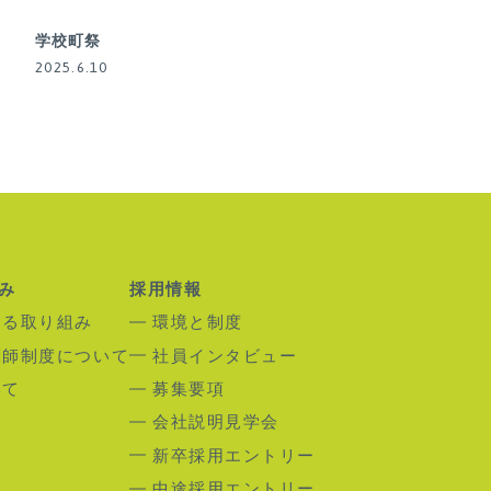
学校町祭
2025.6.10
み
採用情報
する取り組み
環境と制度
剤師制度について
社員インタビュー
いて
募集要項
会社説明見学会
新卒採用エントリー
中途採用エントリー