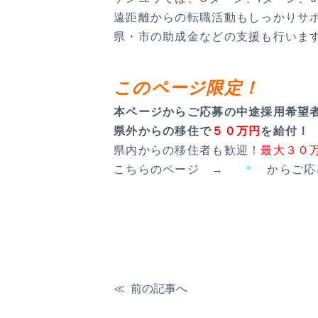
遠距離からの転職活動もしっかりサ
県・市の助成金などの支援も行いま
このページ限定！
本ページからご応募の中途採用希望
県外からの移住で
５０万円
を給付！
県内からの移住者も歓迎！
最大３０
こちらのページ →
＊
からご応
前の記事へ