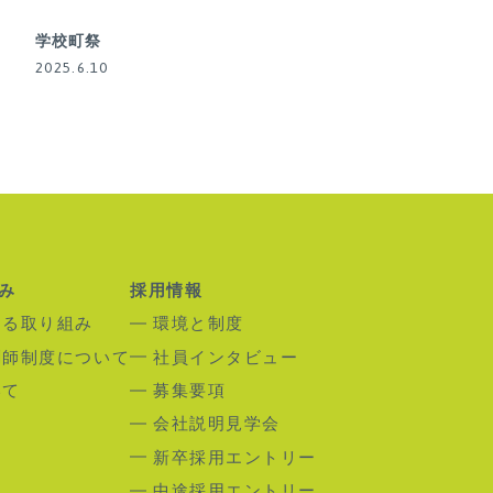
学校町祭
2025.6.10
み
採用情報
する取り組み
環境と制度
剤師制度について
社員インタビュー
いて
募集要項
会社説明見学会
新卒採用エントリー
中途採用エントリー